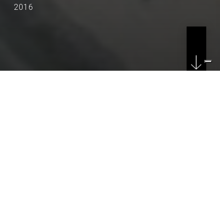
2016
LOCATION
Duqm
COUNTRY
Sultanato dell'Oman
CLIENT
Aqar Real Estate Oman
YEAR
2016 - in progress
SCOPE OF WORKS
Project Management, Progettazione Urbanistica