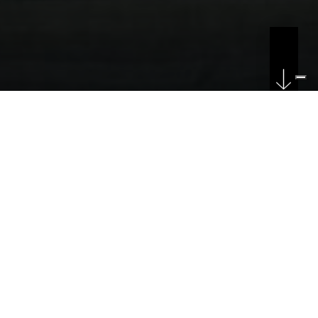
DATE
18/02/2026
F&M Ingegneria si aggiudica il concorso per
il nuovo edificio eventi alla Darsena di
Ravenna, promosso dall’Autorità Portuale.
Il progetto, sviluppato in collaborazione con gli
architetti Clemente Nativi e Francesco Martella,