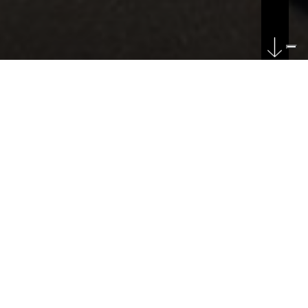
DATE
04/07/2023
Inaugurazione del nuovo svincolo di Venezia
della SR11
La giornata di oggi ha segnato un’occasione
importante: il nuovo svincolo SR11 di Venezia è stato
ufficialmente inaugurato con grande clamore ed
emozione. Ospiti illustri, tra cui funzionari governativi,
imprenditori e residenti locali, si sono riuniti per